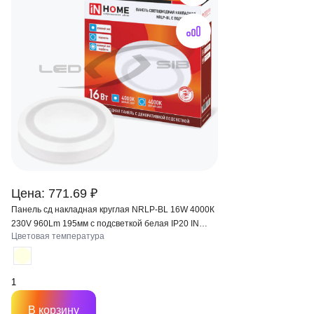
Цена: 771.69 ₽
Панель сд накладная круглая NRLP-BL 16W 4000К
230V 960Lm 195мм с подсветкой белая IP20 IN
Цветовая температура
HOME
В корзину