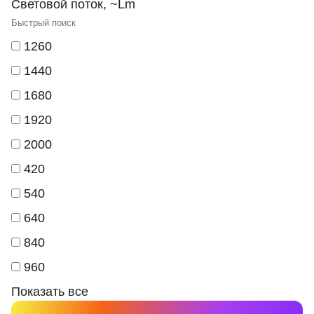
Световой поток, ~Lm
1260
1440
1680
1920
2000
420
540
640
840
960
Показать все