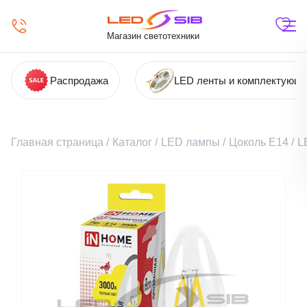
Магазин светотехники
Распродажа
LED ленты и комплектующ
Главная страница
/
Каталог
/
LED лампы
/
Цоколь Е14
/
L