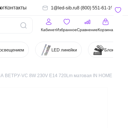
ог
Контакты
1@led-sib.ru
8 (800) 551-61-10
Кабинет
Избранное
Сравнение
Корзина
 освещением
LED линейки
Блоки (Ист
А ВЕТРУ-VC 8W 230V E14 720Lm матовая IN HOME