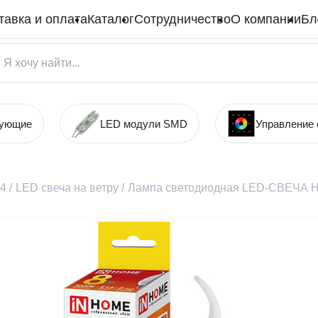
тавка и оплата
Каталог
Сотрудничество
О компании
Бл
тующие
LED модули SMD
Управление
14
/
LED свеча на ветру
/
Лампа светодиодная LED-СВЕЧА Н