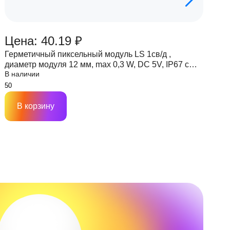
Цена: 40.19 ₽
Ц
Герметичный пиксельный модуль LS 1св/д ,
Г
диаметр модуля 12 мм, max 0,3 W, DC 5V, IP67 с
д
В наличии
В
чипом 6803
ч
В корзину