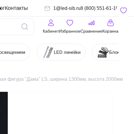
ог
Контакты
1@led-sib.ru
8 (800) 551-61-10
Кабинет
Избранное
Сравнение
Корзина
 освещением
LED линейки
Блоки (Ист
ая фигура "Дама" LS, ширина 1300мм, высота 2000мм IP6