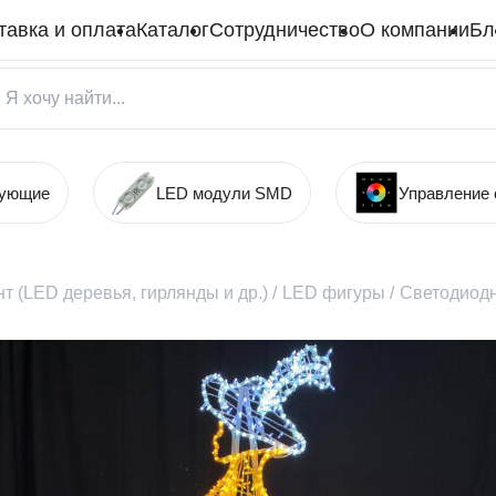
тавка и оплата
Каталог
Сотрудничество
О компании
Бл
тующие
LED модули SMD
Управление
т (LED деревья, гирлянды и др.)
/
LED фигуры
/
Светодиодн