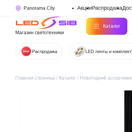
Акции
Распродажа
Дос
Panorama City
Каталог
Магазин светотехники
Распродажа
LED ленты и комплек
Главная страница
/
Каталог
/
Новогодний ассортимен