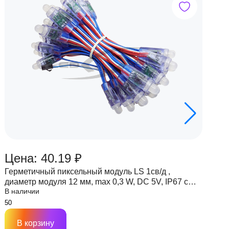
Цена: 40.19 ₽
Ц
Герметичный пиксельный модуль LS 1св/д ,
Г
диаметр модуля 12 мм, max 0,3 W, DC 5V, IP67 с
д
В наличии
В
чипом 6803
ч
В корзину