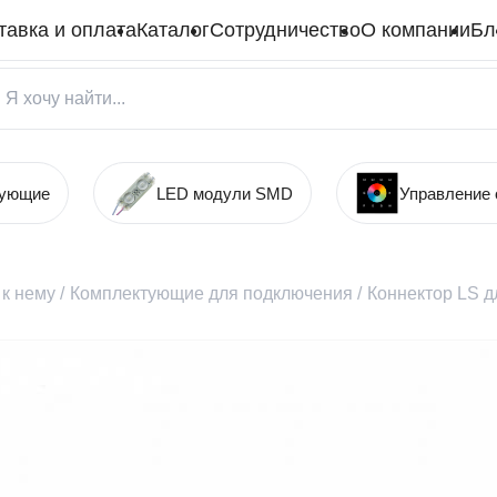
тавка и оплата
Каталог
Сотрудничество
О компании
Бл
тующие
LED модули SMD
Управление
к нему
/
Комплектующие для подключения
/
Коннектор LS д