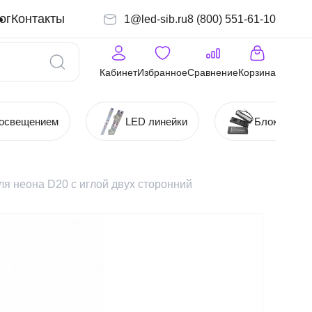
ог
Контакты
1@led-sib.ru
8 (800) 551-61-10
Кабинет
Избранное
Сравнение
Корзина
 освещением
LED линейки
Блоки (Ист
ля неона D20 с иглой двух сторонний