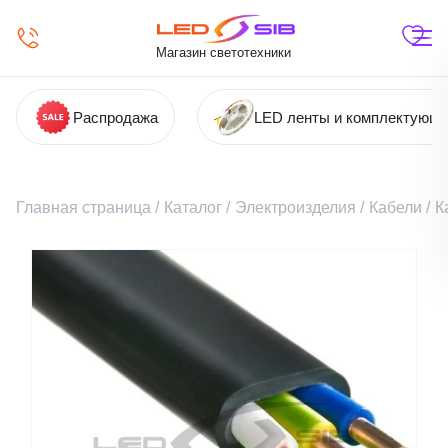
Магазин светотехники
Распродажа
LED ленты и комплектующ
Главная страница
/
Каталог
/
Электроизделия
/
Кабели
/
К