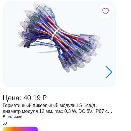
Цена: 40.19 ₽
Ц
Герметичный пиксельный модуль LS 1св/д ,
Г
диаметр модуля 12 мм, max 0,3 W, DC 5V, IP67 с
д
В наличии
В
чипом 6803
ч