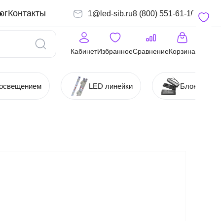
ог
Контакты
1@led-sib.ru
8 (800) 551-61-10
Кабинет
Избранное
Сравнение
Корзина
 освещением
LED линейки
Блоки (Ист