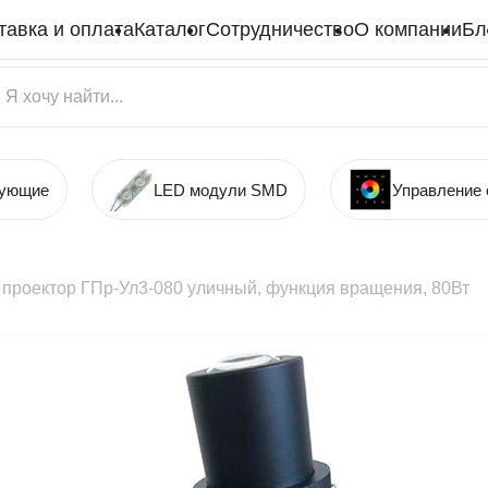
тавка и оплата
Каталог
Сотрудничество
О компании
Бл
тующие
LED модули SMD
Управление
 проектор ГПр-Ул3-080 уличный, функция вращения, 80Вт