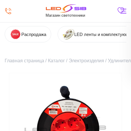
Магазин светотехники
Распродажа
LED ленты и комплектующ
Главная страница
/
Каталог
/
Электроизделия
/
Удлинител