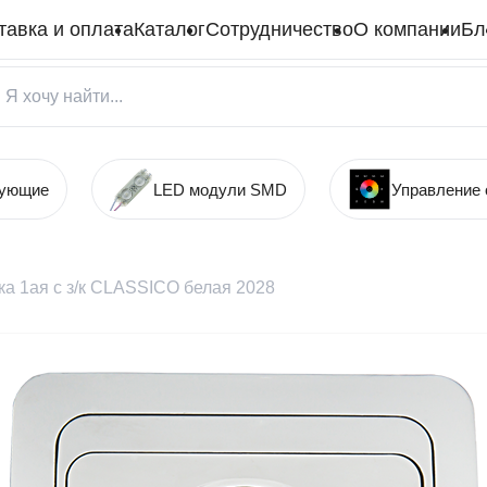
тавка и оплата
Каталог
Сотрудничество
О компании
Бл
тующие
LED модули SMD
Управление
ка 1ая с з/к CLASSICO белая 2028