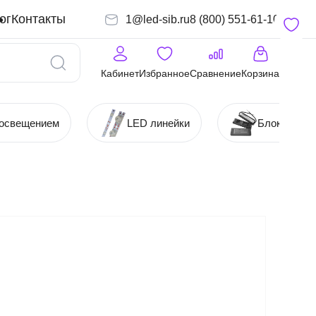
ог
Контакты
1@led-sib.ru
8 (800) 551-61-10
Кабинет
Избранное
Сравнение
Корзина
 освещением
LED линейки
Блоки (Ист