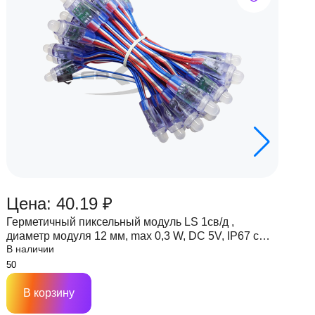
Цена: 40.19 ₽
Ц
Герметичный пиксельный модуль LS 1св/д ,
Г
диаметр модуля 12 мм, max 0,3 W, DC 5V, IP67 с
д
В наличии
В
чипом 6803
ч
В корзину