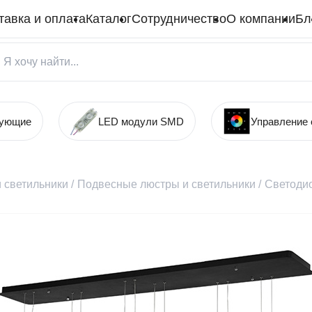
тавка и оплата
Каталог
Сотрудничество
О компании
Бл
тующие
LED модули SMD
Управление
 светильники
/
Подвесные люстры и светильники
/
Светоди