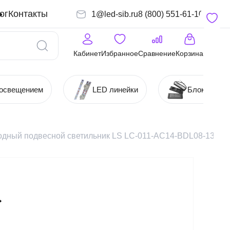
ог
Контакты
1@led-sib.ru
8 (800) 551-61-10
Кабинет
Избранное
Сравнение
Корзина
 освещением
LED линейки
Блоки (Ист
одный подвесной светильник LS LC-011-AC14-BDL08-130W