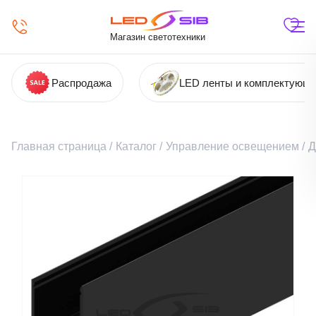
Магазин светотехники
Распродажа
LED ленты и комплектующ
Главная страница
/
Каталог
/
Управление освещением
/
Д