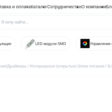
тавка и оплата
Каталог
Сотрудничество
О компании
Бл
тующие
LED модули SMD
Управление
ания/Драйверы
/
Интерьерные (открытые) блоки питания
/
Бл