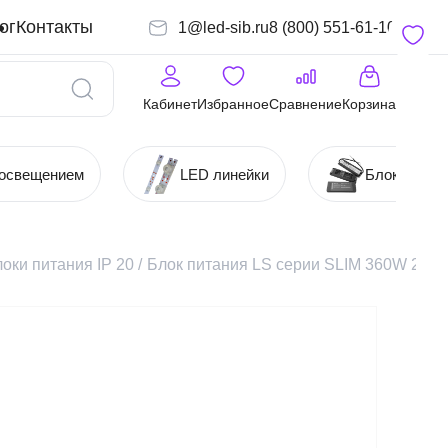
ог
Контакты
1@led-sib.ru
8 (800) 551-61-10
Кабинет
Избранное
Сравнение
Корзина
 освещением
LED линейки
Блоки (Ист
оки питания IP 20
/
Блок питания LS серии SLIM 360W 24V 1