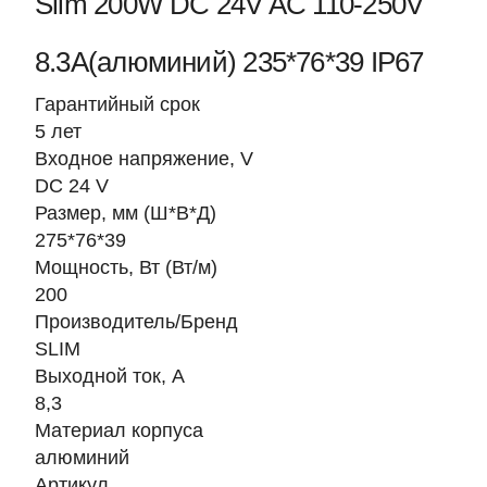
Slim 200W DC 24V AC 110-250V
8.3A(алюминий) 235*76*39 IP67
Гарантийный срок
5 лет
Входное напряжение, V
DC 24 V
Размер, мм (Ш*В*Д)
275*76*39
Мощность, Вт (Вт/м)
200
Производитель/Бренд
SLIM
Выходной ток, А
8,3
Материал корпуса
алюминий
Артикул