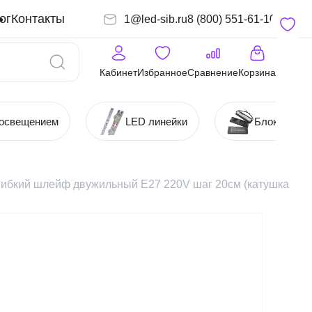
ог
Контакты
1@led-sib.ru
8 (800) 551-61-10
Кабинет
Избранное
Сравнение
Корзина
 освещением
LED линейки
Блоки (Ист
 гибкий шлейф двужильный Е27 220V шаг 20см (катушка