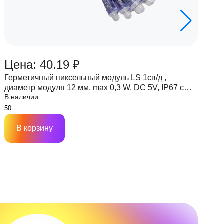
Цена: 40.19 ₽
Ц
Герметичный пиксельный модуль LS 1св/д ,
Г
диаметр модуля 12 мм, max 0,3 W, DC 5V, IP67 с
д
В наличии
В
чипом 6803
ч
В корзину