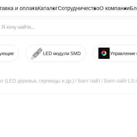
тавка и оплата
Каталог
Сотрудничество
О компании
Бл
тующие
LED модули SMD
Управление
т (LED деревья, гирлянды и др.)
/
Белт лайт
/
Белт-лайт LS