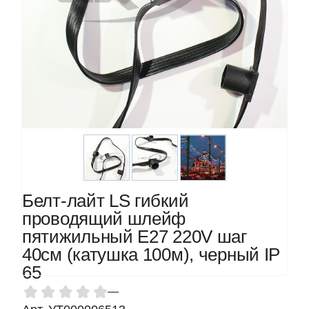
Белт-лайт LS гибкий
проводящий шлейф
пятижильный Е27 220V шаг
40см (катушка 100м), черный IP
65
—