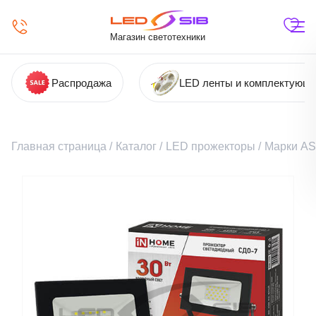
Магазин светотехники
Распродажа
LED ленты и комплектующ
Главная страница
/
Каталог
/
LED прожекторы
/
Марки A