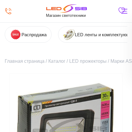
Магазин светотехники
Распродажа
LED ленты и комплектующ
Главная страница
/
Каталог
/
LED прожекторы
/
Марки A