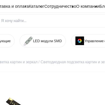
тавка и оплата
Каталог
Сотрудничество
О компании
Бл
тующие
LED модули SMD
Управление
етка картин и зеркал
/
Светодиодная подсветка картин и з