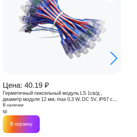
Цена: 40.19 ₽
Ц
Герметичный пиксельный модуль LS 1св/д ,
Г
диаметр модуля 12 мм, max 0,3 W, DC 5V, IP67 с
д
В наличии
В
чипом 6803
ч
В корзину