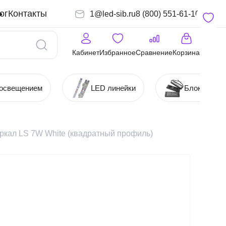
ог
Контакты
1@led-sib.ru
8 (800) 551-61-10
Кабинет
Избранное
Сравнение
Корзина
 освещением
LED линейки
Блоки (Ист
еркал LS 7W White (квадратный профиль)