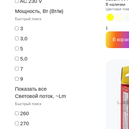
AC 230 V
В наличии
Цветовая тем
Мощность, Вт (Вт/м)
3
3,0
В корзи
5
5,0
7
9
Показать все
Световой поток, ~Lm
260
270