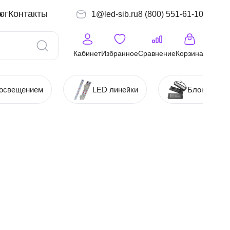
ог
Контакты
1@led-sib.ru
8 (800) 551-61-10
Кабинет
Избранное
Сравнение
Корзина
 освещением
LED линейки
Блоки (Ист