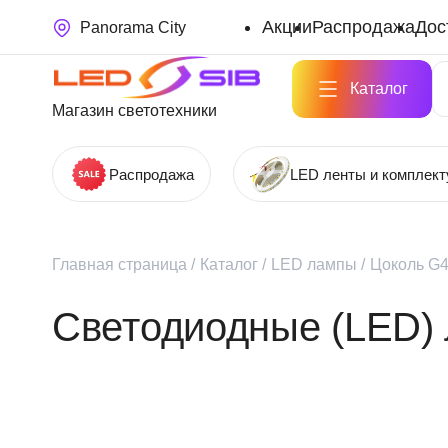
Акции
Распродажа
Дос
Panorama City
Каталог
Магазин светотехники
Распродажа
LED ленты и комплек
Главная страница
/
Каталог
/
LED лампы
/
Цоколь G4
Светодиодные (LED)