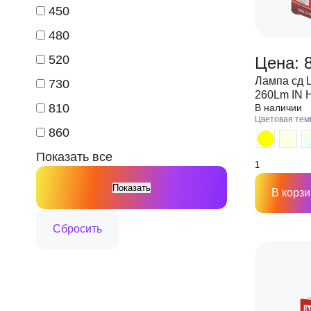
450
480
520
Цена: 
Лампа сд 
730
260Lm IN
810
В наличии
Цветовая тем
860
Показать все
В корзи