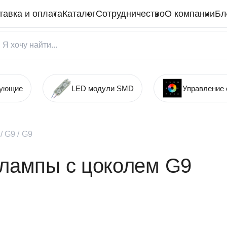
тавка и оплата
Каталог
Сотрудничество
О компании
Бл
тующие
LED модули SMD
Управление
/ G9
/
G9
 лампы с цоколем G9