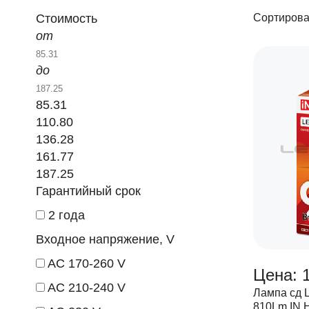
Стоимость
Сортирова
от
до
85.31
110.80
136.28
161.77
187.25
Гарантийный срок
2 года
Входное напряжение, V
AC 170-260 V
Цена: 
AC 210-240 V
Лампа сд 
810Lm IN