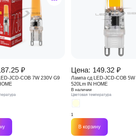
187.25 ₽
Цена: 149.32 ₽
LED-JCD-COB 7W 230V G9
Лампа сд LED-JCD-COB 5W
 HOME
520Lm IN HOME
В наличии
пература
Цветовая температура
ну
В корзину